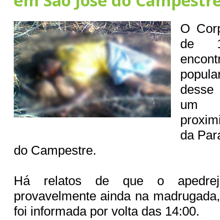
em São José do Campestr
O Cor
de 1
enco
popul
desse
um m
proxim
da Par
do Campestre.
Há relatos de que o apedrej
provavelmente ainda na madrugada,
foi informada por volta das 14:00.