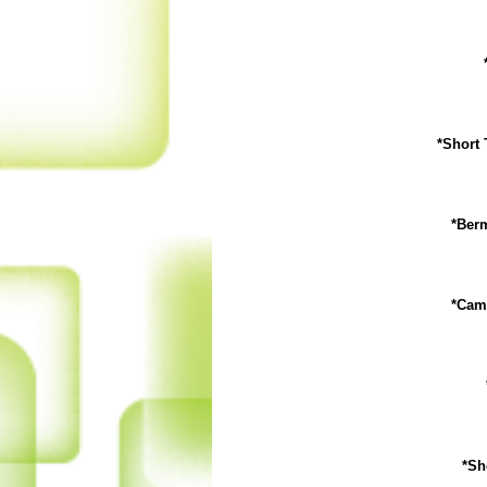
*Short 
*Berm
*Cami
*Sh