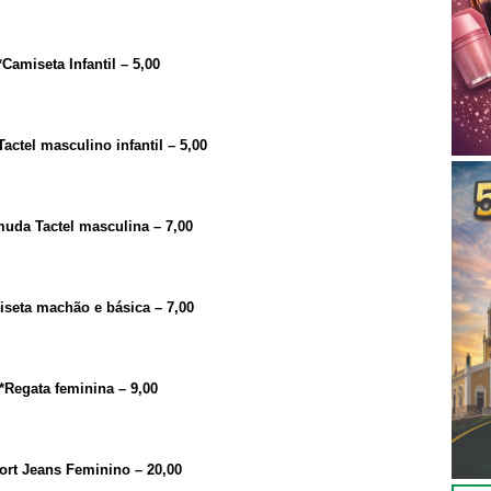
*Camiseta Infantil – 5,00
Tactel masculino infantil – 5,00
uda Tactel masculina – 7,00
seta machão e básica – 7,00
*Regata feminina – 9,00
ort Jeans Feminino – 20,00