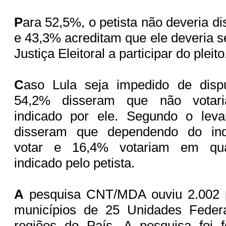
P
ara 52,5%, o petista não deveria di
e 43,3% acreditam que ele deveria s
Justiça Eleitoral a participar do pleito
C
aso Lula seja impedido de dispu
54,2% disseram que não vota
indicado por ele. Segundo o lev
disseram que dependendo do ind
votar e 16,4% votariam em qua
indicado pelo petista.
A
pesquisa CNT/MDA ouviu 2.002 
municípios de 25 Unidades Federa
regiões do País. A pesquisa foi f