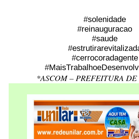
#solenidade
#reinauguracao
#saude
#estrutirarevitalizad
#cerrocoradagente
#MaisTrabalhoeDesenvol
*ASCOM – PREFEITURA DE