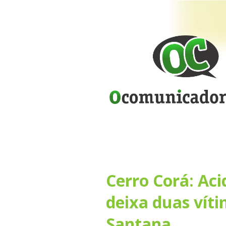
Cerro Corá: Aci
deixa duas víti
Santana