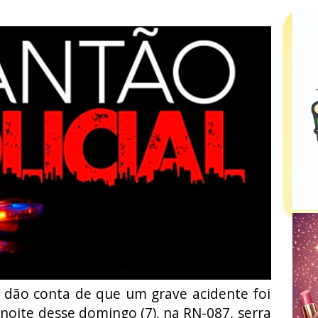
 dão conta de que um grave acidente foi
 noite desse domingo (7), na RN-087, serra