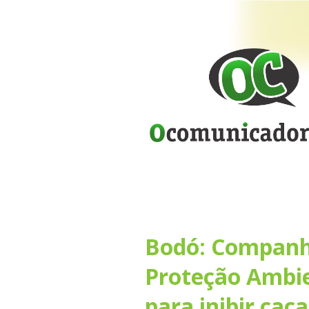
Bodó: Companh
Proteção Ambien
para inibir caç