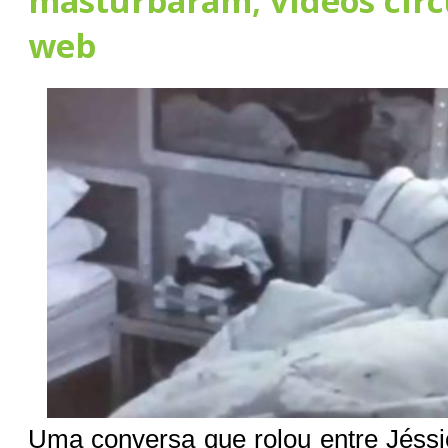
masturbaram; vídeos cir
web
Uma conversa que rolou entre Jéss