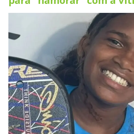
para “namorar” com a ví