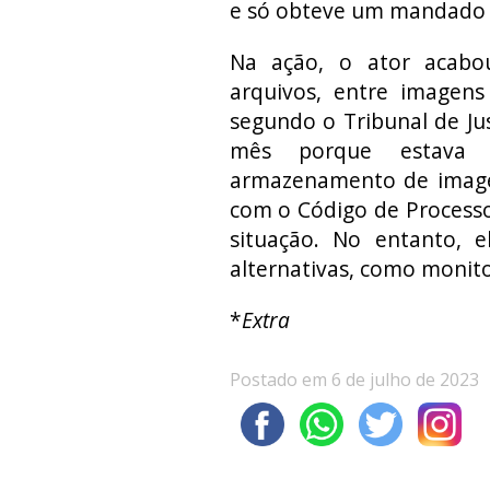
e só obteve um mandado d
Na ação, o ator acabo
arquivos, entre imagens 
segundo o Tribunal de Ju
mês porque estava 
armazenamento de imagen
com o Código de Processo
situação. No entanto, e
alternativas, como monito
*
Extra
Postado em 6 de julho de 2023