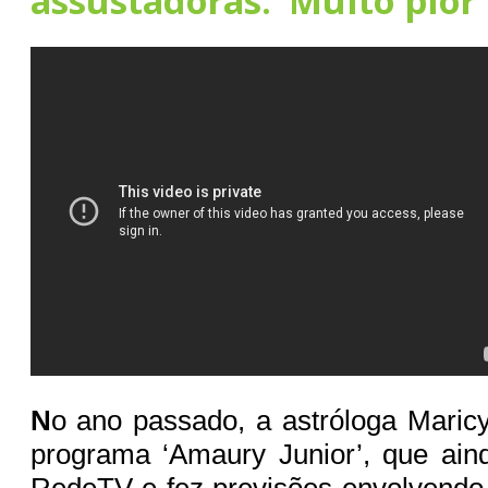
assustadoras: ‘Muito pior’
N
o ano passado, a astróloga Maric
programa ‘Amaury Junior’, que ain
RedeTV e fez previsões envolvendo