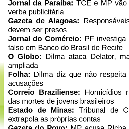
Jornal da Paraíba:
TCE e MP vão i
verba publicitária
Gazeta de Alagoas:
Responsáveis 
devem ser presos
Jornal do Comércio:
PF investiga
falso em Banco do Brasil de Recife
O Globo:
Dilma ataca Delator, ma
ampliada
Folha:
Dilma diz que não respeita
acusações
Correio Braziliense:
Homicídios 
das mortes de jovens brasileiros
Estado de Minas:
Tribunal de C
extrapola as próprias contas
Gazeta do Povo:
MP acusa Richa e