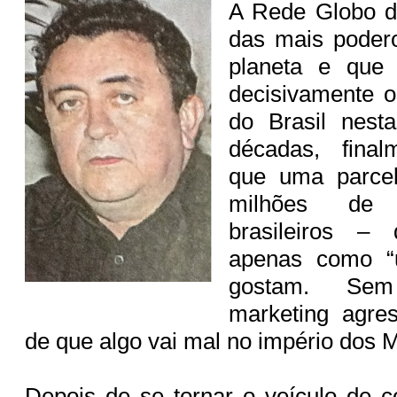
A Rede Globo d
das mais poder
planeta e que 
decisivamente o
do Brasil nesta
décadas, final
que uma parce
milhões de t
brasileiros –
apenas como “
gostam. Se
marketing agres
de que algo vai mal no império dos 
Depois de se tornar o veículo de 