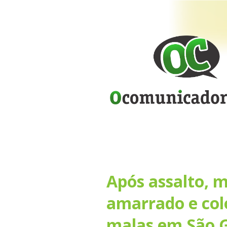
Após assalto, m
amarrado e col
malas em São 