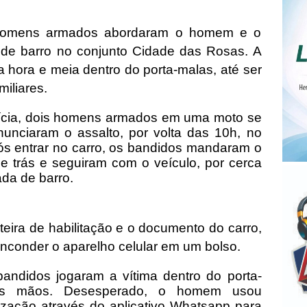
, homens armados abordaram o homem e o
de barro no conjunto Cidade das Rosas. A
 hora e meia dentro do porta-malas, até ser
iliares.
ícia, dois homens armados em uma moto se
unciaram o assalto, por volta das 10h, no
ós entrar no carro, os bandidos mandaram o
de trás e seguiram com o veículo, por cerca
ada de barro.
teira de habilitação e o documento do carro,
nconder o aparelho celular em um bolso.
bandidos jogaram a vítima dentro do porta-
as mãos. Desesperado, o homem usou
zação através do aplicativo Whatsapp para