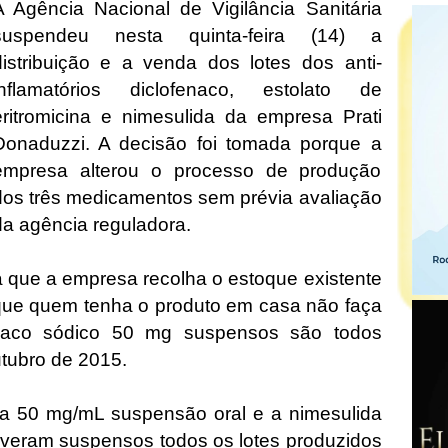
A Agência Nacional de Vigilância Sanitária
suspendeu nesta quinta-feira (14) a
distribuição e a venda dos lotes dos anti-
inflamatórios diclofenaco, estolato de
eritromicina e nimesulida da empresa Prati
Donaduzzi. A decisão foi tomada porque a
empresa alterou o processo de produção
dos três medicamentos sem prévia avaliação
da agência reguladora.
 que a empresa recolha o estoque existente
ue quem tenha o produto em casa não faça
enaco sódico 50 mg suspensos são todos
utubro de 2015.
ina 50 mg/mL suspensão oral e a nimesulida
iveram suspensos todos os lotes produzidos