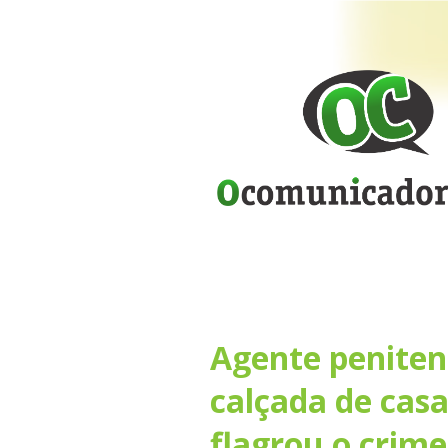
Agente penitenc
calçada de cas
flagrou o crime