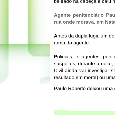
baleado na cabeça e caiu 
Agente penitenciário Pa
rua onde morava, em Nata
A
ntes da dupla fugir, um d
arma do agente.
P
oliciais e agentes peni
suspeitos, durante a noite,
Civil ainda vai investigar 
resultado em morte) ou um
Paulo Roberto deixou uma e