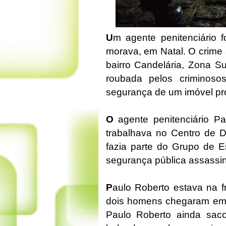
U
m agente penitenciário 
morava, em Natal. O crime 
bairro Candelária, Zona Sul
roubada pelos criminoso
segurança de um imóvel pr
O
agente penitenciário P
trabalhava no Centro de D
fazia parte do Grupo de E
segurança pública assassi
P
aulo Roberto estava na f
dois homens chegaram em 
Paulo Roberto ainda sacou