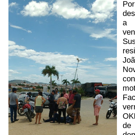
Por
des
a 
ve
Su
re
Joã
No
co
mot
Fa
ve
OKB
d
den