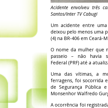
Acidente envolveu três c
Santos/Inter TV Cabugi
Um acidente entre uma
deixou pelo menos uma p
(4) na BR-406 em Ceará-Mi
O nome da mulher que mo
passeio – não havia si
Federal (PRF) até a atual
Uma das vítimas, a mo
ferragens, foi socorrida 
de Segurança Pública e 
Monsenhor Walfredo Gurg
A ocorrência foi registra