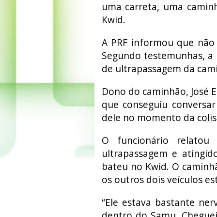
uma carreta, uma camin
Kwid.
A PRF informou que não 
Segundo testemunhas, a 
de ultrapassagem da cami
Dono do caminhão, José E
que conseguiu conversar 
dele no momento da colis
O funcionário relatou
ultrapassagem e atingid
bateu no Kwid. O caminhã
os outros dois veículos e
“Ele estava bastante ner
dentro do Samu. Cheguei 