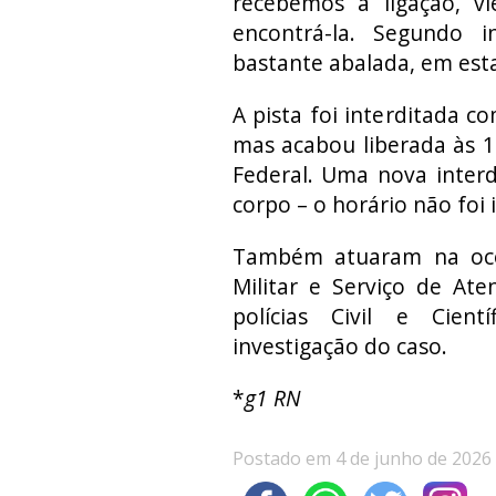
recebemos a ligação, 
encontrá-la. Segundo i
bastante abalada, em esta
A pista foi interditada c
mas acabou liberada às 1
Federal. Uma nova inter
corpo – o horário não foi
Também atuaram na ocor
Militar e Serviço de At
polícias Civil e Cien
investigação do caso.
*
g1 RN
Postado em 4 de junho de 2026