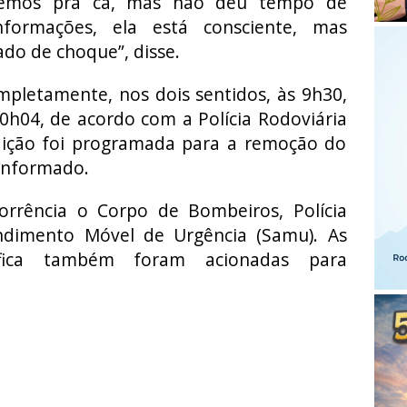
viemos pra cá, mas não deu tempo de
nformações, ela está consciente, mas
do de choque”, disse.
ompletamente, nos dois sentidos, às 9h30,
0h04, de acordo com a Polícia Rodoviária
dição foi programada para a remoção do
 informado.
rência o Corpo de Bombeiros, Polícia
endimento Móvel de Urgência (Samu). As
tífica também foram acionadas para