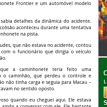
honete Frontier e um automóvel modelo
sabia detalhes da dinâmica do acidente.
colisão aconteceu durante uma tentativa
nhonete na pista.
udes, que não estava no acidente, contou
com o funcionário que dirigia o veículo
ão.
 que a caminhonete teria feito uma
o o caminhão, que perdeu o controle e
o não tinha carga e seguia para Macau –
stavam no sentido oposto.
voso quando eu cheguei aqui. Ele estava
ainda a conversar com ele. Ele bastante