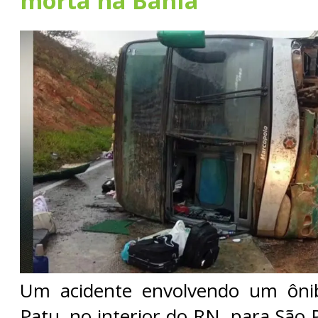
morta na Bahia
Um acidente envolvendo um ôni
Patu, no interior do RN, para São