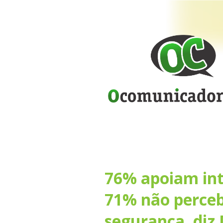
76% apoiam int
71% não perce
segurança, diz