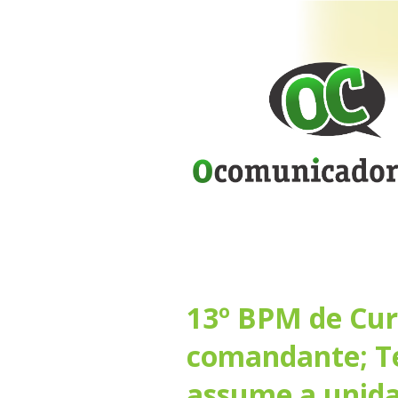
13º BPM de Cur
comandante; T
assume a unid