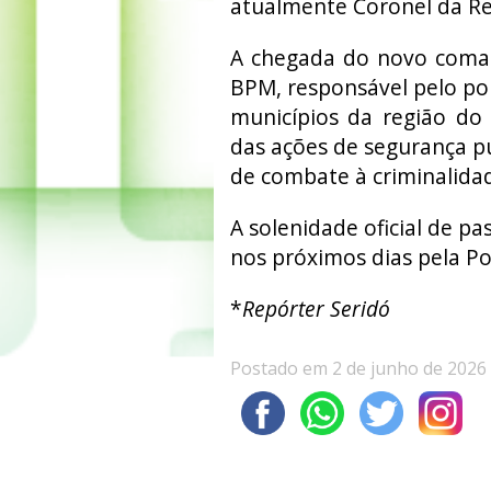
atualmente Coronel da Res
A chegada do novo coma
BPM, responsável pelo pol
municípios da região do 
das ações de segurança pú
de combate à criminalida
A solenidade oficial de 
nos próximos dias pela Polí
*
Repórter Seridó
Postado em 2 de junho de 2026