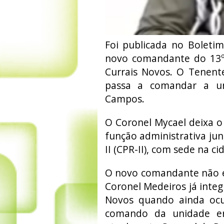
Foi publicada no Boletim
novo comandante do 13º 
Currais Novos. O Tenent
passa a comandar a un
Campos.
O Coronel Mycael deixa 
função administrativa ju
II (CPR-II), com sede na ci
O novo comandante não é
Coronel Medeiros já integr
Novos quando ainda ocu
comando da unidade er