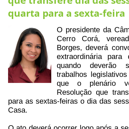
que transfere dia das ses
quarta para a sexta-feira
O presidente da Câm
Cerro Corá, veread
Borges, deverá con
extraordinária para q
quando deverão s
trabalhos legislativo
que o plenário v
Resolução que trans
para as sextas-feiras o dia das ses
Casa.
O ato deverá ocorrer logo após a se