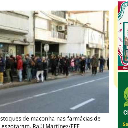
 estoques de maconha nas farmácias de
 esgotaram. Raúl Martínez/EFE