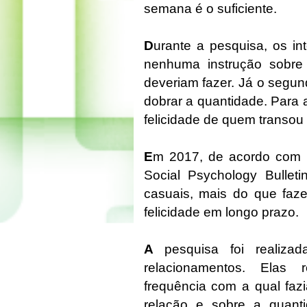
semana é o suficiente.
D
urante a pesquisa, os in
nenhuma instrução sobre
deveriam fazer. Já o segun
dobrar a quantidade. Para 
felicidade de quem transou
E
m 2017, de acordo com u
Social Psychology Bulleti
casuais, mais do que faze
felicidade em longo prazo.
A
pesquisa foi realiz
relacionamentos. Elas 
frequência com a qual faz
relação e sobre a quan