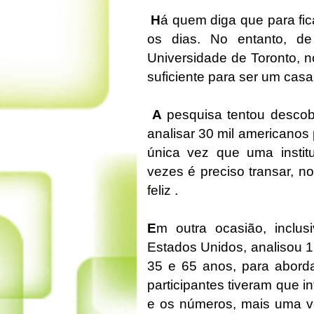
H
á quem diga que para fic
os dias. No entanto, d
Universidade de Toronto, 
suficiente para ser um casal
A
pesquisa tentou descobr
analisar 30 mil americanos
única vez que uma instit
vezes é preciso transar, n
feliz .
E
m outra ocasião, inclus
Estados Unidos, analisou 1
35 e 65 anos, para aborda
participantes tiveram que i
e os números, mais uma v