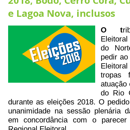
2018; Bodó, Cerro Corá, C
e Lagoa Nova, inclusos
O t
r
Eleitor
do Nort
pedir ao
Eleitora
tropas 
atuação 
do Rio 
durante as eleições 2018. O pedido
unanimidade na sessão plenária da
em concordância com o parecer 
Regional Eleitoral.