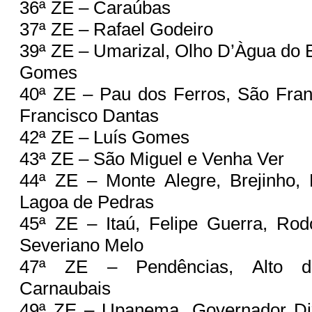
36ª ZE – Caraúbas
37ª ZE – Rafael Godeiro
39ª ZE – Umarizal, Olho D’Àgua do 
Gomes
40ª ZE – Pau dos Ferros, São Fran
Francisco Dantas
42ª ZE – Luís Gomes
43ª ZE – São Miguel e Venha Ver
44ª ZE – Monte Alegre, Brejinho,
Lagoa de Pedras
45ª ZE – Itaú, Felipe Guerra, Rod
Severiano Melo
47ª ZE – Pendências, Alto d
Carnaubais
49ª ZE – Upanema, Governador Di