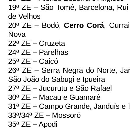
19ª ZE – São Tomé, Barcelona, Rui
de Velhos
20ª ZE – Bodó,
Cerro Corá
, Curra
Nova
22ª ZE – Cruzeta
24ª ZE – Parelhas
25ª ZE – Caicó
26ª ZE – Serra Negra do Norte, Ja
São João do Sabugi e Ipueira
27ª ZE – Jucurutu e São Rafael
30ª ZE – Macau e Guamaré
31ª ZE – Campo Grande, Janduís e T
33ª/34ª ZE – Mossoró
35ª ZE – Apodi