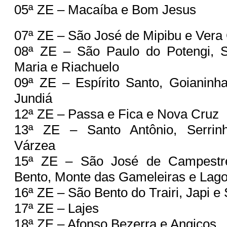
05ª ZE – Macaíba e Bom Jesus
07ª ZE – São José de Mipibu e Vera
08ª ZE – São Paulo do Potengi, 
Maria e Riachuelo
09ª ZE – Espírito Santo, Goianinh
Jundiá
12ª ZE – Passa e Fica e Nova Cruz
13ª ZE – Santo Antônio, Serri
Várzea
15ª ZE – São José de Campestr
Bento, Monte das Gameleiras e Lag
16ª ZE – São Bento do Trairi, Japi 
17ª ZE – Lajes
18ª ZE – Afonso Bezerra e Angicos