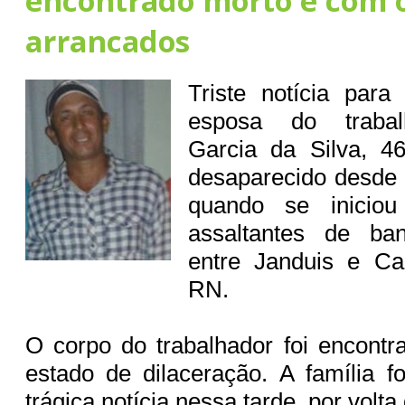
encontrado morto e com o
arrancados
Triste notícia para
esposa do trabal
Garcia da Silva, 4
desaparecido desde 
quando se inicio
assaltantes de ba
entre Janduis e C
RN.
O corpo do trabalhador foi encont
estado de dilaceração. A família 
trágica notícia nessa tarde, por volt