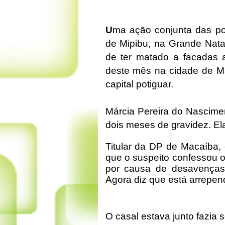
U
ma ação conjunta das polí
de Mipibu, na Grande Nat
de ter matado a facadas a
deste mês na cidade de Ma
capital potiguar.
Márcia Pereira do Nascimen
dois meses de gravidez. E
Titular da DP de Macaíba,
que o suspeito confessou o
por causa de desavenças
Agora diz que está arrepend
O casal estava junto fazia 