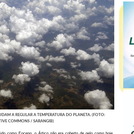
DAM A REGULAR A TEMPERATURA DO PLANETA. (FOTO:
TIVE COMMONS / SARANGIB)
ido como Eoceno, o Ártico não era coberto de gelo como hoje.