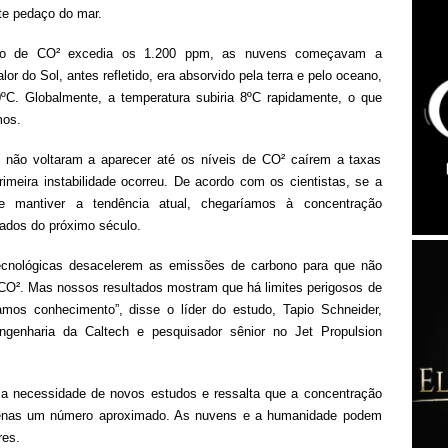
te pedaço do mar.
ção de CO² excedia os 1.200 ppm, as nuvens começavam a
or do Sol, antes refletido, era absorvido pela terra e pelo oceano,
ºC. Globalmente, a temperatura subiria 8ºC rapidamente, o que
mos.
não voltaram a aparecer até os níveis de CO² caírem a taxas
imeira instabilidade ocorreu. De acordo com os cientistas, se a
 mantiver a tendência atual, chegaríamos à concentração
ados do próximo século.
ecnológicas desacelerem as emissões de carbono para que não
CO². Mas nossos resultados mostram que há limites perigosos de
mos conhecimento”, disse o líder do estudo, Tapio Schneider,
ngenharia da Caltech e pesquisador sênior no Jet Propulsion
 a necessidade de novos estudos e ressalta que a concentração
penas um número aproximado. As nuvens e a humanidade podem
res.