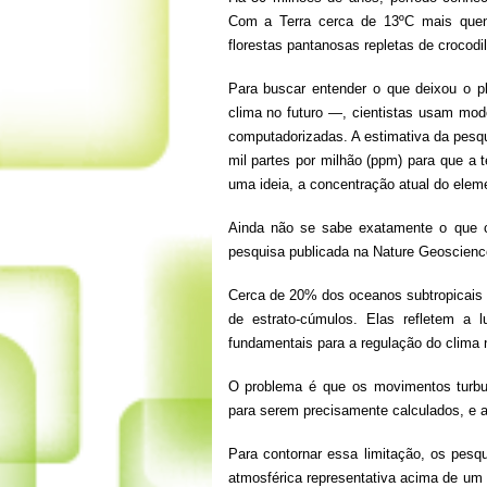
Com a Terra cerca de 13ºC mais quen
florestas pantanosas repletas de crocod
Para buscar entender o que deixou o 
clima no futuro —, cientistas usam mo
computadorizadas. A estimativa da pesqu
mil partes por milhão (ppm) para que a t
uma ideia, a concentração atual do elem
Ainda não se sabe exatamente o que 
pesquisa publicada na Nature Geoscience
Cerca de 20% dos oceanos subtropicais
de estrato-cúmulos. Elas refletem a 
fundamentais para a regulação do clima 
O problema é que os movimentos turbu
para serem precisamente calculados, e a
Para contornar essa limitação, os pe
atmosférica representativa acima de um