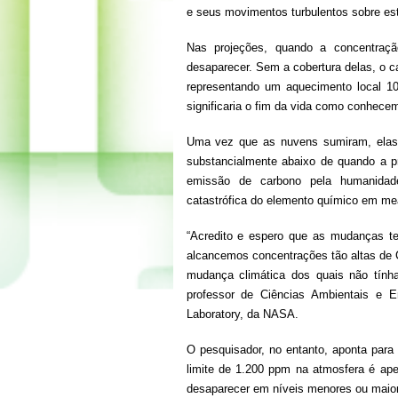
e seus movimentos turbulentos sobre es
Nas projeções, quando a concentra
desaparecer. Sem a cobertura delas, o cal
representando um aquecimento local 10
significaria o fim da vida como conhece
Uma vez que as nuvens sumiram, elas 
substancialmente abaixo de quando a pr
emissão de carbono pela humanidade
catastrófica do elemento químico em me
“Acredito e espero que as mudanças t
alcancemos concentrações tão altas de 
mudança climática dos quais não tínha
professor de Ciências Ambientais e E
Laboratory, da NASA.
O pesquisador, no entanto, aponta para
limite de 1.200 ppm na atmosfera é a
desaparecer em níveis menores ou maio