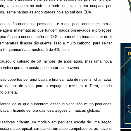
te, a paisagem no extremo norte do planeta era ocupada por
ilos, semelhantes às encontradas hoje ao sul dos EUA.
planeta tão quente no passado— e o que pode acontecer com o
delagens matemáticas que fundem dados observados e projeções
isa é que a concentração de CO² na atmosfera teria que ser de 4
emperatura ficasse tão quente. Isso é muito carbono; para se ter
ento químico na atmosfera é de 410 ppm.
causou o calorão de 50 milhões de anos atrás, mas uma nova
 indica que a resposta pode estar nas nuvens.
 são cobertos por uma baixa e fina camada de nuvens, chamadas
luz do sol de volta para o espaço e resfriam a Terra, sendo
no planeta.
lentos do ar que sustentam essas nuvens são muito pequenos
cabam ficando de fora das idealizações climáticas globais.
squisadores criaram um modelo em pequena escala de uma seção
 oceano subtropical, simulando em supercomputadores as nuvens