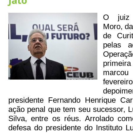
Jato
O juiz 
Moro, da
de Curit
pelas a
Operaçã
primei
marcou 
fevere
depoi
presidente Fernando Henrique Ca
ação penal que tem seu sucessor, Lu
Silva, entre os réus. Arrolado co
defesa do presidente do Instituto L