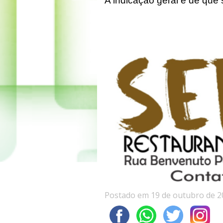
A indicação geral é de que 
Postado em 19 de outubro de 2