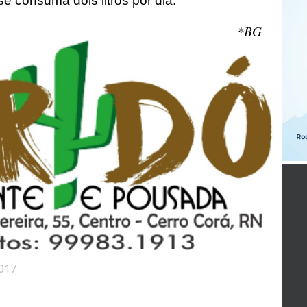
se consuma dois litros por dia.
*BG
017