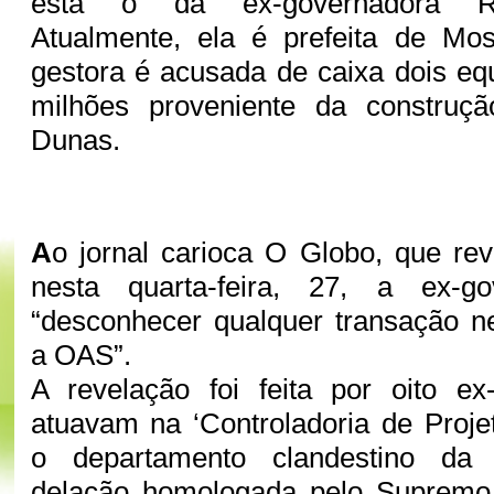
está o da ex-governadora Ros
Atualmente, ela é prefeita de Mo
gestora é acusada de caixa dois eq
milhões proveniente da construç
Dunas.
A
o jornal carioca O Globo, que re
nesta quarta-feira, 27, a ex-go
“desconhecer qualquer transação n
a OAS”.
A revelação foi feita por oito ex
atuavam na ‘Controladoria de Projet
o departamento clandestino da 
delação homologada pelo Supremo 