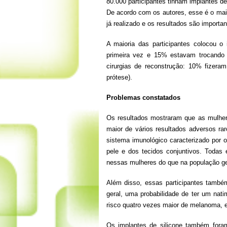
80.000 participantes tinham implantes de
De acordo com os autores, esse é o ma
já realizado e os resultados são importa
A maioria das participantes colocou 
primeira vez e 15% estavam trocando 
cirurgias de reconstrução: 10% fizer
prótese).
Problemas constatados
Os resultados mostraram que as mulher
maior de vários resultados adversos rar
sistema imunológico caracterizado por 
pele e dos tecidos conjuntivos. Todas
nessas mulheres do que na população ge
Além disso, essas participantes também
geral, uma probabilidade de ter um na
risco quatro vezes maior de melanoma,
Os implantes de silicone também fora