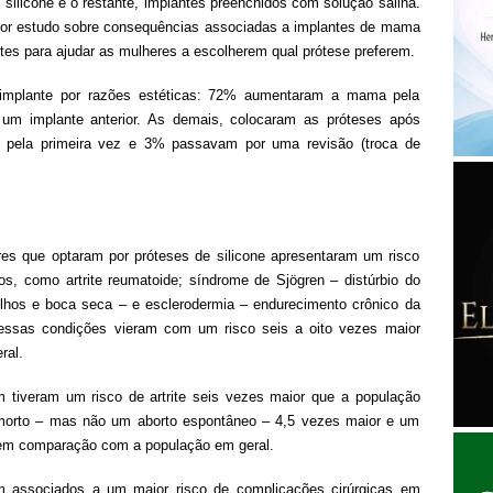
 silicone e o restante, implantes preenchidos com solução salina.
ior estudo sobre consequências associadas a implantes de mama
ntes para ajudar as mulheres a escolherem qual prótese preferem.
o implante por razões estéticas: 72% aumentaram a mama pela
um implante anterior. As demais, colocaram as próteses após
am pela primeira vez e 3% passavam por uma revisão (troca de
es que optaram por próteses de silicone apresentaram um risco
os, como artrite reumatoide; síndrome de Sjögren – distúrbio do
olhos e boca seca – e esclerodermia – endurecimento crônico da
 essas condições vieram com um risco seis a oito vezes maior
ral.
 tiveram um risco de artrite seis vezes maior que a população
timorto – mas não um aborto espontâneo – 4,5 vezes maior e um
 em comparação com a população em geral.
m associados a um maior risco de complicações cirúrgicas em