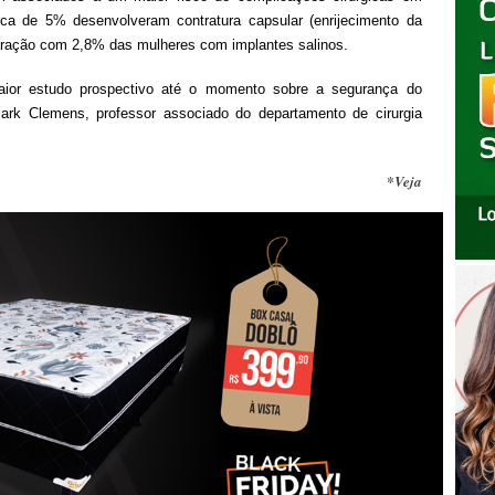
ca de 5% desenvolveram contratura capsular (enrijecimento da
aração com 2,8% das mulheres com implantes salinos.
aior estudo prospectivo até o momento sobre a segurança do
Mark Clemens, professor associado do departamento de cirurgia
*Veja