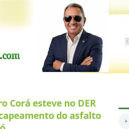
ro Corá esteve no DER
capeamento do asfalto
dó