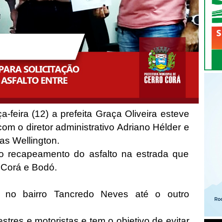
-feira (12) a prefeita Graça Oliveira esteve
m o diretor administrativo Adriano Hélder e
ias Wellington.
o o recapeamento do asfalto na estrada que
o Corá e Bodó.
 no bairro Tancredo Neves até o outro
stres e motoristas e tem o objetivo de evitar