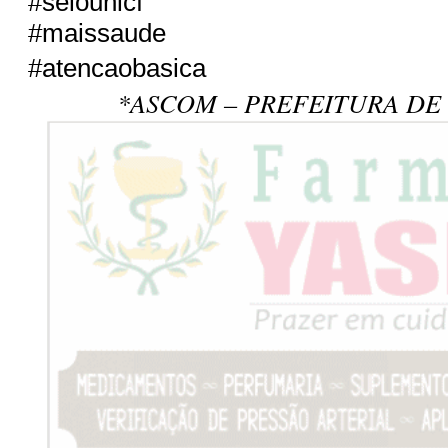
#selounicf
#maissaude
#atencaobasica
*ASCOM – PREFEITURA DE