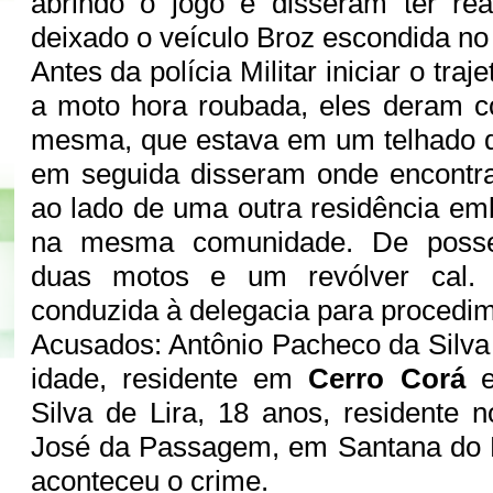
abrindo o jogo e disseram ter rea
deixado o veículo Broz escondida no
Antes da polícia Militar iniciar o tra
a moto hora roubada, eles deram c
mesma, que estava em um telhado d
em seguida disseram onde encontra
ao lado de uma outra residência emb
na mesma comunidade. De posse
duas motos e um revólver cal. 
conduzida à delegacia para procedi
Acusados: Antônio Pacheco da Silva
idade, residente em
Cerro Corá
e 
Silva de Lira, 18 anos, residente n
José da Passagem, em Santana do M
aconteceu o crime.