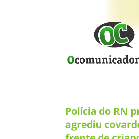
Polícia do RN 
agrediu covard
frente de crian