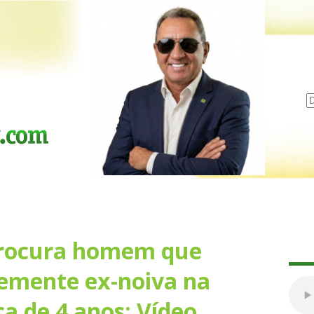
procura homem que
emente ex-noiva na
ça de 4 anos; Vídeo