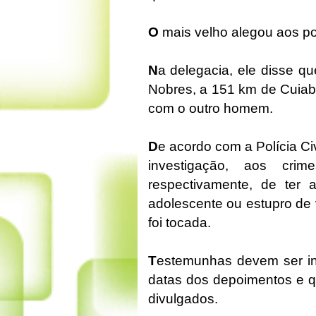
O
mais velho alegou aos pol
N
a delegacia, ele disse 
Nobres, a 151 km de Cuiabá
com o outro homem.
D
e acordo com a Polícia Civ
investigação, aos cri
respectivamente, de ter 
adolescente ou estupro de 
foi tocada.
T
estemunhas devem ser in
datas dos depoimentos e q
divulgados.