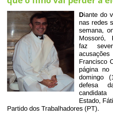
que o filho vai perder a e
D
iante do 
nas redes s
semana, on
Mossoró, R
faz seve
acusações
Francisco 
página no 
domingo (
defesa d
candidata
Estado, Fát
Partido dos Trabalhadores (PT).