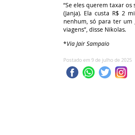
“Se eles querem taxar os 
(Janja). Ela custa R$ 2 m
nenhum, só para ter um g
viagens”, disse Nikolas.
*
Via Jair Sampaio
Postado em 9 de julho de 2025