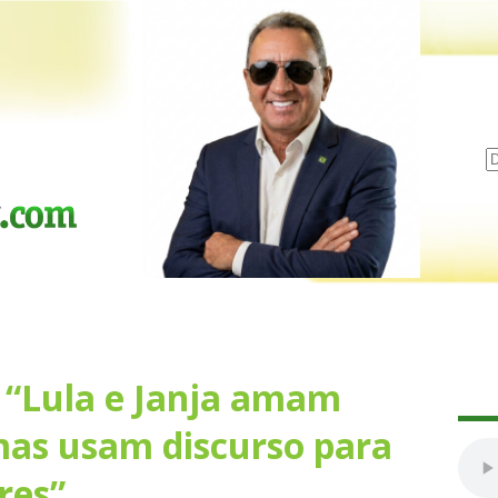
e “Lula e Janja amam
 mas usam discurso para
res”