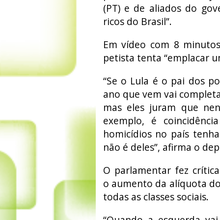
(PT) e de aliados do gov
ricos do Brasil”.
Em vídeo com 8 minutos 
petista tenta “emplacar um
“Se o Lula é o pai dos po
ano que vem vai completar
mas eles juram que nen
exemplo, é coincidênc
homicídios no país tenh
não é deles”, afirma o de
O parlamentar fez crític
o aumento da alíquota do
todas as classes sociais.
“Quando a esquerda vai