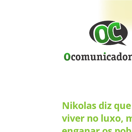
Nikolas diz qu
viver no luxo,
enganar os pob