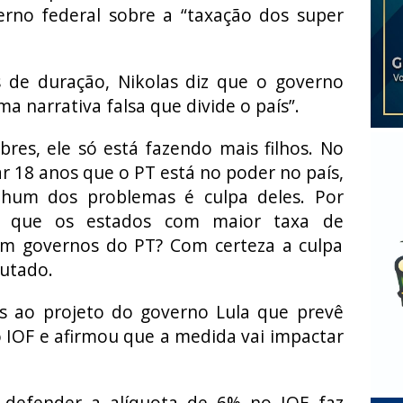
erno federal sobre a “taxação dos super
de duração, Nikolas diz que o governo
a narrativa falsa que divide o país”.
bres, ele só está fazendo mais filhos. No
 18 anos que o PT está no poder no país,
hum dos problemas é culpa deles. Por
ia que os estados com maior taxa de
am governos do PT? Com certeza a culpa
putado.
as ao projeto do governo Lula que prevê
 IOF e afirmou que a medida vai impactar
 defender a alíquota de 6% no IOF faz