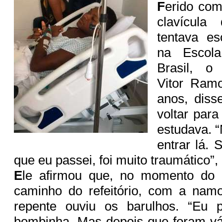
F
erido co
clavícula 
tentava e
na Escola
Brasil, o
Vitor Ram
anos, dis
voltar par
estudava. 
entrar lá. 
que eu passei, foi muito traumático”,
E
le afirmou que, no momento do 
caminho do refeitório, com a nam
repente ouviu os barulhos. “Eu 
bombinha. Mas depois que foram vá