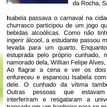
da Rocha, S
I
sabela passava o carnaval na cida
churrasco participou de um jogo q
bebidas alcoólicas. Como não ti
ingerir álcool, a estudante passou 
levada para um quarto. Enquanto
estuprada pelo próprio cunhado, 
namorado dela, Willian Felipe Alves,
Ao flagrar a cena e ver os dois
enfureceu e espancou Isabela com
dele. O cunhado da vítima també
Outras pessoas que estavam
interferiram e resgataram a unive
trancada em um banheiro para se pro