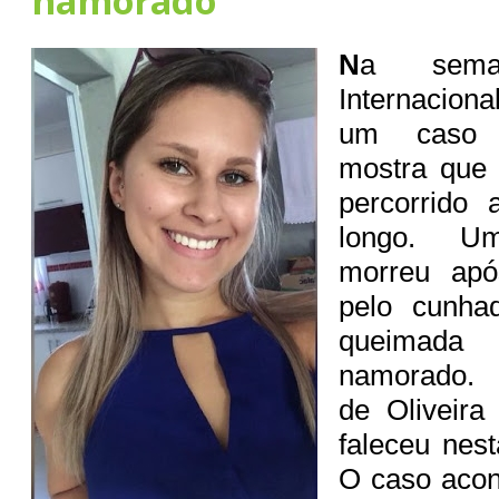
namorado
N
a sem
Internaciona
um caso d
mostra que
percorrido 
longo. Uma
morreu apó
pelo cunha
queimad
namorado. 
de Oliveira
faleceu nesta
O caso aco