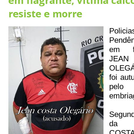
em flagrante, vítima cai
resiste e morre
Policia
Pendê
em fl
JE
OLEGÁ
foi aut
pel
embria
Segun
da p
COSTA