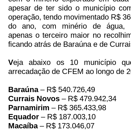
apesar de ter sido o município co
operação, tendo movimentado R$ 36
do ano, com minério de água, 
apenas o terceiro maior no recolhi
ficando atrás de Baraúna e de Curra
V
eja abaixo os 10 município qu
arrecadação de CFEM ao longo de 
Baraúna
– R$ 540.726,49
Currais Novos
– R$ 479.942,34
Parnamirim
– R$ 365.433,98
Equador
– R$ 187.003,10
Macaíba
– R$ 173.046,07