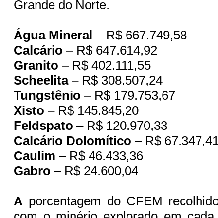
Grande do Norte.
Água Mineral
– R$ 667.749,58
Calcário
– R$ 647.614,92
Granito
– R$ 402.111,55
Scheelita
– R$ 308.507,24
Tungstênio
– R$ 179.753,67
Xisto
– R$ 145.845,20
Feldspato
– R$ 120.970,33
Calcário Dolomítico
– R$ 67.347,4
Caulim
– R$ 46.433,36
Gabro
– R$ 24.600,04
A
porcentagem do CFEM recolhido 
com o minério explorado em cada r