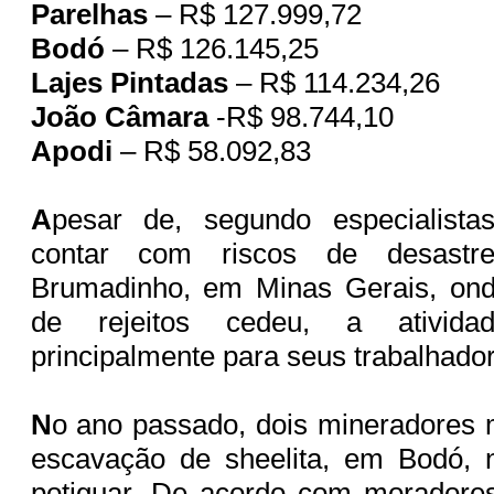
Parelhas
– R$ 127.999,72
Bodó
– R$ 126.145,25
Lajes Pintadas
– R$ 114.234,26
João Câmara
-R$ 98.744,10
Apodi
– R$ 58.092,83
A
pesar de, segundo especialista
contar com riscos de desast
Brumadinho, em Minas Gerais, on
de rejeitos cedeu, a ativida
principalmente para seus trabalhado
N
o ano passado, dois mineradores 
escavação de sheelita, em Bodó, n
potiguar. De acordo com moradores