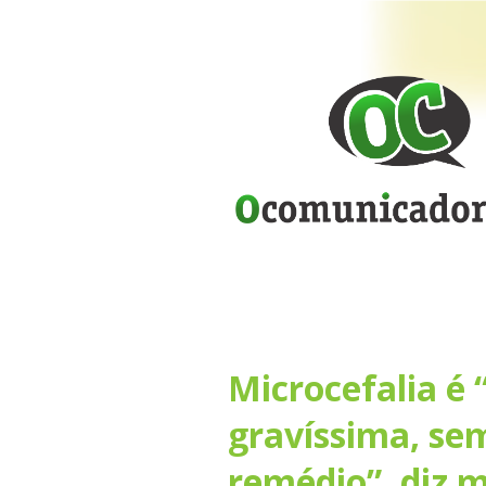
Microcefalia é
gravíssima, se
remédio”, diz m