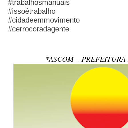
#trabalhosmanuais
#issoétrabalho
#cidadeemmovimento
#cerrocoradagente
*ASCOM – PREFEITURA