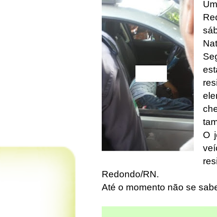
Um
Red
sá
Nat
Se
est
re
el
ch
tam
O j
veí
re
Redondo/RN.
Até o momento não se sabe