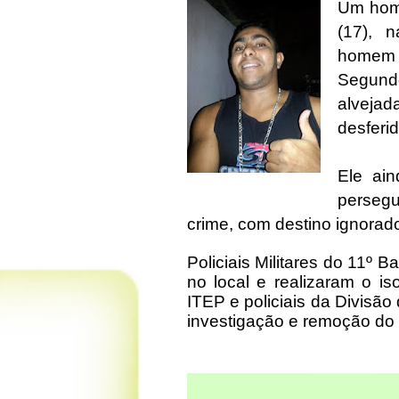
Um homi
(17), 
homem i
Segundo
alveja
desferi
Ele ain
persegu
crime, com destino ignorad
Policiais Militares do 11º B
no local e realizaram o i
ITEP e policiais da Divisão
investigação e remoção do c