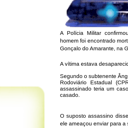
A Polícia Militar confirm
homem foi encontrado mort
Gonçalo do Amarante, na G
A vítima estava desaparecid
Segundo o subtenente Ânge
Rodoviário Estadual (C
assassinado teria um cas
casado.
O suposto assassino diss
ele ameaçou enviar para a 