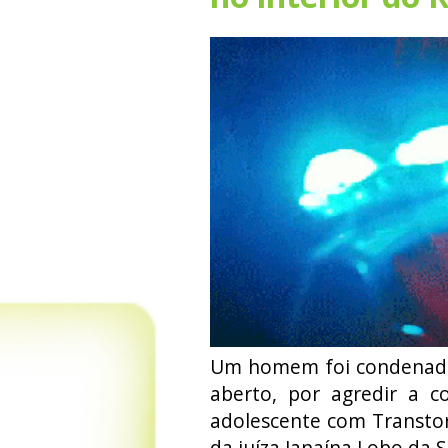
Um homem foi condenado a
aberto, por agredir a c
adolescente com Transtorn
da juíza Janaína Lobo da S