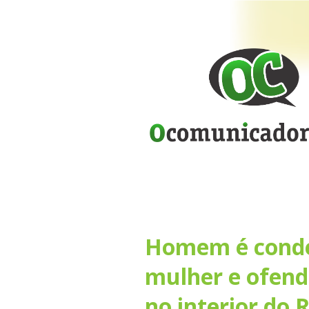
Homem é conde
mulher e ofen
no interior do 