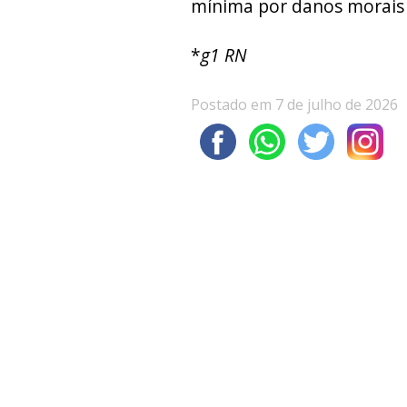
mínima por danos morais 
*
g1 RN
Postado em 7 de julho de 2026