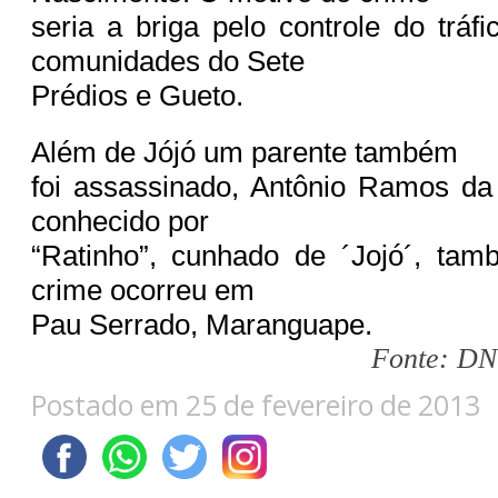
seria a briga pelo controle do tráf
comunidades do Sete
Prédios e Gueto.
Além de Jójó um parente também
foi assassinado, Antônio Ramos da
conhecido por
“Ratinho”, cunhado de ´Jojó´, tam
crime ocorreu em
Pau Serrado, Maranguape.
Fonte: DN 
Postado em 25 de fevereiro de 2013