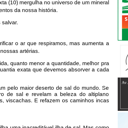
ta (10) mergulha no universo de um mineral
tos da nossa história.
 salvar.
rificar o ar que respiramos, mas aumenta a
nossas artérias.
da, quanto menor a quantidade, melhor pra
uantia exata que devemos absorver a cada
m pelo maior deserto de sal do mundo. Se
o de sal e revelam a beleza do altiplano
os, viscachas. E refazem os caminhos incas
ilha uma inacreditável ilha de sal. Mas como