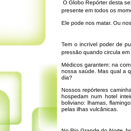
O Globo Repórter desta sex
presente em todos os momen
Ele pode nos matar. Ou nos
Tem o incrível poder de pu
pressão quando circula em 
Médicos garantem: na comi
nossa saúde. Mas qual a q
dia?
Nossos repórteres caminha
hospedam num hotel inteir
boliviano: lhamas, flaming
pelas ilhas vulcânicas.
No Rio Grande do Norte, br