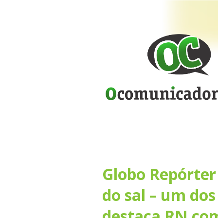
Globo Repórter
do sal – um dos
destaca RN com 